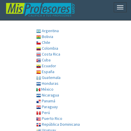
Naveg
Argentina
Bolivia
Chile
Colombia
Costa Rica
Cuba
Ecuador
España
Guatemala
Honduras
México
Nicaragua
Panamá
Paraguay
Perú
Puerto Rico
República Dominicana
Uruguay